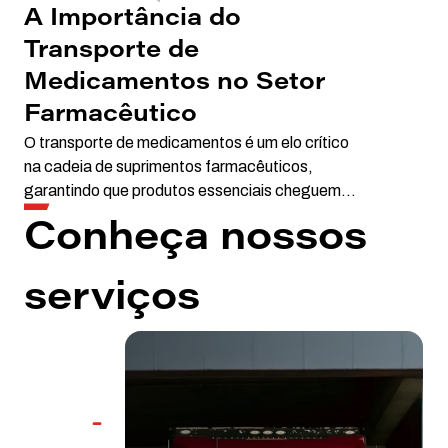
A Importância do
Transporte de
Medicamentos no Setor
Farmacêutico
O transporte de medicamentos é um elo crítico
na cadeia de suprimentos farmacêuticos,
garantindo que produtos essenciais cheguem
aos consumidores com segurança, qualidade e
Conheça nossos
eficácia. Neste artigo, exploraremos os
aspectos fundamentais que as transportadoras
de medicamentos devem abordar para cumprir
serviços
com as exigências regulatórias e operacionais,
garantindo a integridade dos produtos
farmacêuticos durante o transporte.