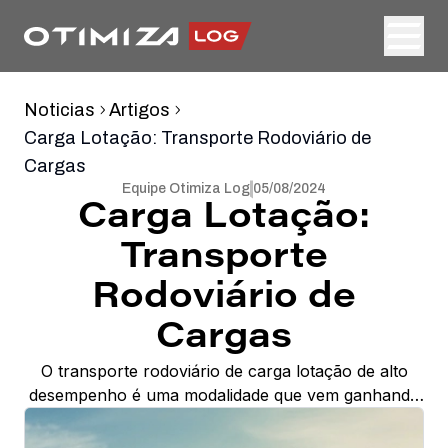
Noticias
Artigos
Carga Lotação: Transporte Rodoviário de
Cargas
Equipe Otimiza Log
05/08/2024
Carga Lotação:
Transporte
Rodoviário de
Cargas
O transporte rodoviário de carga lotação de alto
desempenho é uma modalidade que vem ganhando
destaque no setor logístico devido às suas inúmeras
vantagens. Neste artigo, vamos explorar o que é a