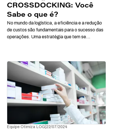
CROSSDOCKING: Você
Sabe o que é?
No mundo da logística, a eficiência e a redução
de custos são fundamentais para o sucesso das
operações. Uma estratégia que tem se
destacado por sua capacidade de otimizar esses
aspectos é o Crossdocking. Mas você sabe o
que é Crossdocking e como ele pode beneficiar
sua empresa? Neste artigo, vamos explorar em
detalhes essa prática logística, suas vantagens
e como implementá-la de forma eficaz.
Equipe Otimiza LOG
22/07/2024