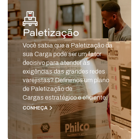
Paletização
Você sabia que a Paletização da
sua Carga pode ser um fator
decisivo para atender às
exigências das grandes redes
varejistas? Definimos um plano
de Paletização de
Cargas estratégico e eficiente.
CONHEÇA